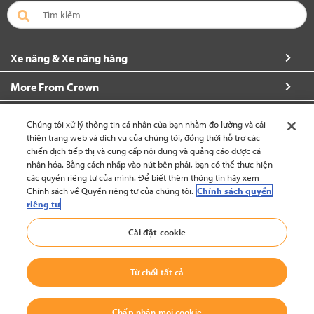
Xe nâng & Xe nâng hàng
More From Crown
Về Crown
Chúng tôi xử lý thông tin cá nhân của bạn nhằm đo lường và cải
thiện trang web và dịch vụ của chúng tôi, đồng thời hỗ trợ các
Yêu cầu thêm thông tin
chiến dịch tiếp thị và cung cấp nội dung và quảng cáo được cá
nhân hóa. Bằng cách nhấp vào nút bên phải, bạn có thể thực hiện
các quyền riêng tư của mình. Để biết thêm thông tin hãy xem
Chính sách về Quyền riêng tư của chúng tôi.
Chính sách quyền
riêng tư
Việt Nam (thay đổi)
Cài đặt cookie
Trở lại đầu trang
Từ chối tất cả
© 2002-2026 Crown Equipment Corporation
Chính sách Bảo vệ Dữ liệu Cá nhân
|
Điều kiện Sử dụng
|
Chính Sách Sử
Chấp nhận mọi cookie