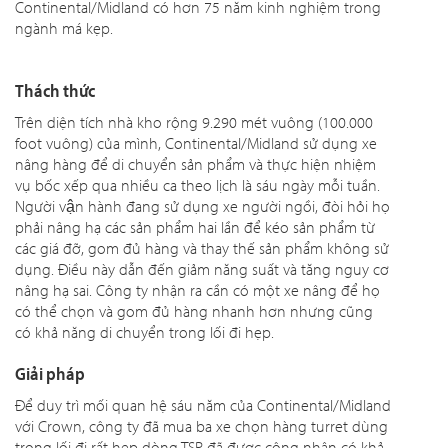
Continental/Midland có hơn 75 năm kinh nghiệm trong
ngành má kẹp.
Thách thức
Trên diện tích nhà kho rộng 9.290 mét vuông (100.000
foot vuông) của mình, Continental/Midland sử dụng xe
nâng hàng để di chuyển sản phẩm và thực hiện nhiệm
vụ bốc xếp qua nhiều ca theo lịch là sáu ngày mỗi tuần.
Người vận hành đang sử dụng xe người ngồi, đòi hỏi họ
phải nâng hạ các sản phẩm hai lần để kéo sản phẩm từ
các giá đỡ, gom đủ hàng và thay thế sản phẩm không sử
dụng. Điều này dẫn đến giảm năng suất và tăng nguy cơ
nâng hạ sai. Công ty nhận ra cần có một xe nâng để họ
có thể chọn và gom đủ hàng nhanh hơn nhưng cũng
có khả năng di chuyển trong lối đi hẹp.
Giải pháp
Để duy trì mối quan hệ sáu năm của Continental/Midland
với Crown, công ty đã mua ba xe chọn hàng turret dùng
trong lối đi rất hẹp dòng TSP đã được công nhận có khả