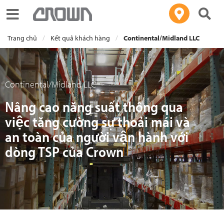
Toggle navigation
Trang chủ
Kết quả khách hàng
Continental/Midland LLC
Continental/Midland LLC
Nâng cao năng suất thông qua
việc tăng cường sự thoải mái và
an toàn của người vận hành với
dòng TSP của Crown