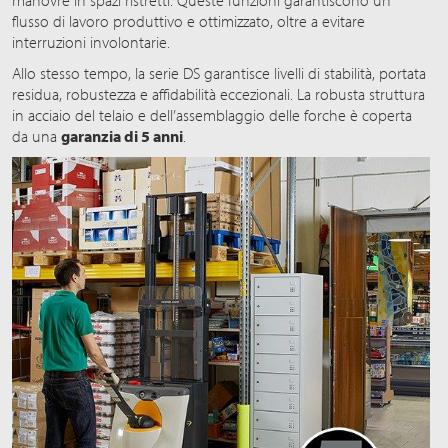
manovre in spazi ristretti. Queste funzioni garantiscono un
flusso di lavoro produttivo e ottimizzato, oltre a evitare
interruzioni involontarie.
Allo stesso tempo, la serie DS garantisce livelli di stabilità, portata
residua, robustezza e affidabilità eccezionali. La robusta struttura
in acciaio del telaio e dell’assemblaggio delle forche è coperta
da una
garanzia di 5 anni
.