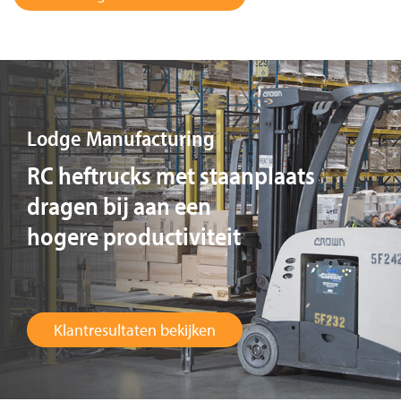
Lodge Manufacturing
RC heftrucks met staanplaats
dragen bij aan een
hogere productiviteit
Klantresultaten bekijken