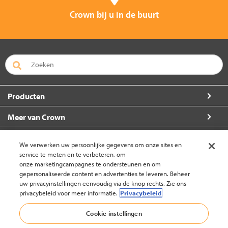
Crown bij u in de buurt
Producten
Meer van Crown
Over Crown
We verwerken uw persoonlijke gegevens om onze sites en
service te meten en te verbeteren, om
Zo kunt u ons bereiken
onze marketingcampagnes te ondersteunen en om
gepersonaliseerde content en advertenties te leveren. Beheer
uw privacyinstellingen eenvoudig via de knop rechts. Zie ons
privacybeleid voor meer informatie.
Privacybeleid
Nederland (wijzigen)
Cookie-instellingen