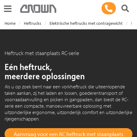
Toggle navigation
Home
Heftrucks
Elektrische heftrucks met contragewicht
Hef
Heftruck met staanplaats RC-serie
Eén heftruck,
meerdere oplossingen
Als u op zoek bent naar een vorkheftruck die uiteenlopende
taken aankan, zij het laden en lossen, goederentransport of
voorraadaanvulling en picken in gangpaden, dan biedt de RC-
serie een compacte, manoeuvreerbare oplossing met
uitzonderlijke ergonomie, uitzonderlijk comfort en uitzonderlijke
rijeigenschappen.
Aanvraag voor een RC heftruck met staanplaats