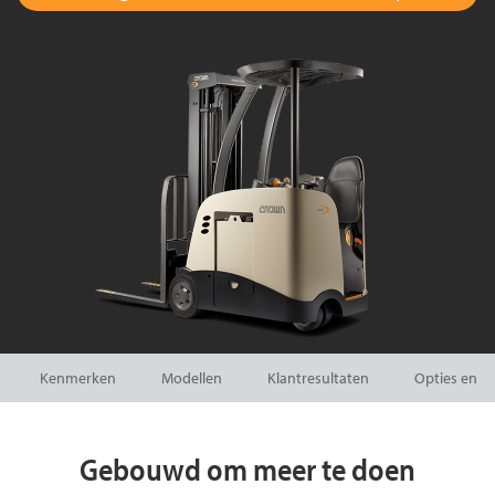
Kenmerken
Modellen
Klantresultaten
Opties en ac
Gebouwd om meer te doen